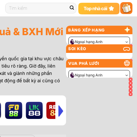
Quả & BXH Mới
BẢNG XẾP HẠNG
Ngoại hạng Anh
SOI KÈO
yển quốc gia tại khu vực châu
VUA PHÁ LƯỚI
iêu rõ ràng. Giờ đây, liên
 xát và giành những phần
Ngoại hạng Anh
oạt động để bất kỳ ai cũng có