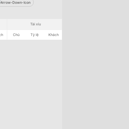
Tài/Xỉu
Tài xỉu
hách
Chủ
Tỷ lệ
Khách
ch
Chủ
Tỷ lệ
Khách