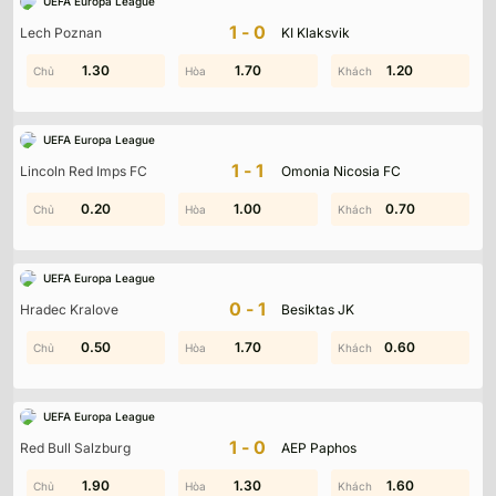
UEFA Europa League
1-0
Lech Poznan
KI Klaksvik
0.20
1.30
1.30
1.70
0.10
1.20
UEFA Europa League
1-1
Lincoln Red Imps FC
Omonia Nicosia FC
0.20
1.10
1.00
1.00
0.30
0.70
UEFA Europa League
0-1
Hradec Kralove
Besiktas JK
0.50
1.50
1.80
1.70
0.60
1.70
UEFA Europa League
1-0
Red Bull Salzburg
AEP Paphos
0.80
1.90
0.60
1.30
2.00
1.60