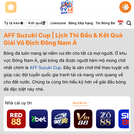
Bỏ
qua
nội
dung
Tỷ lệ kèo
Kết quả
Livescore
Bảng Xếp hạng
Tin Bóng Đá
AFF Suzuki Cup | Lịch Thi Đấu & Kết Quả
Giải Vô Địch Đông Nam Á
Bóng đá luôn mang lại niềm vui lớn cho tất cả mọi người. Ở khu
vực Đông Nam Á, giải bóng đá được người hâm mộ mong chờ
nhất chính là
AFF Suzuki Cup
. Đây là sân chơi thể thao tuyệt vời
giúp các đội tuyển quốc gia tranh tài và mang vinh quang về
cho đất nước. Chúng ta cùng tìm hiểu kỹ hơn về giải đấu bóng
đá đặc biệt này nhé.
Nhà cái uy tín
Xem tất cả