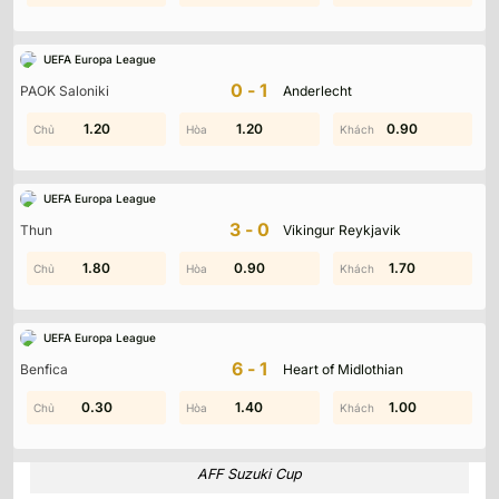
UEFA Europa League
0-1
PAOK Saloniki
Anderlecht
1.90
1.20
1.80
1.20
0.90
2.00
UEFA Europa League
3-0
Thun
Vikingur Reykjavik
0.90
1.80
0.90
1.20
1.70
1.70
UEFA Europa League
6-1
Benfica
Heart of Midlothian
0.30
0.20
1.30
1.40
1.90
1.00
AFF Suzuki Cup