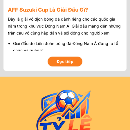
AFF Suzuki Cup Là Giải Đấu Gì?
Đây là giải vô địch bóng đá dành riêng cho các quốc gia
nằm trong khu vực Đông Nam Á. Giải đấu mang đến những
trận cầu vô cùng hấp dẫn và sôi động cho người xem.
Giải đấu do Liên đoàn bóng đá Đông Nam Á đứng ra tổ
chức và quản lý.
Mỗi sự kiện thường được diễn ra đều đặn hai năm một
Đọc tiếp
lần.
Các cầu thủ luôn thi đấu hết mình để giành lấy chiếc cúp
vàng danh giá.
Lịch Sử Hình Thành Và Phát Triển Của Giải
Đấu
Giải vô địch bóng đá Đông Nam Á đã trải qua một chặng
đường dài phát triển. Từng giai đoạn đều để lại những dấu
ấn khó phai trong lòng khán giả.