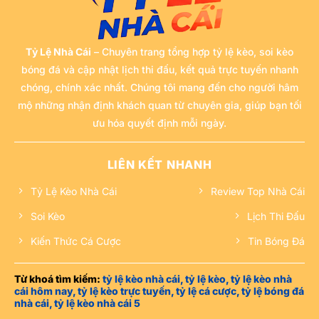
Những Ngày Đầu Tiên Ra Mắt
Giải đấu bắt đầu được tổ chức lần đầu tiên vào năm 1996
tại đất nước Singapore. Lúc đó, giải mang một cái tên khác
Tỷ Lệ Nhà Cái
– Chuyên trang tổng hợp tỷ lệ kèo, soi kèo
biệt. Mọi người ở khắp nơi đều rất hào hứng chào đón sự
bóng đá và cập nhật lịch thi đấu, kết quả trực tuyến nhanh
kiện thể thao lớn dành riêng cho khu vực của mình.
chóng, chính xác nhất. Chúng tôi mang đến cho người hâm
mộ những nhận định khách quan từ chuyên gia, giúp bạn tối
Sự Thay Đổi Tên Gọi Qua Các Năm
ưu hóa quyết định mỗi ngày.
Trải qua nhiều năm tháng, giải đấu đã thay đổi tên gọi vài
lần. Tùy thuộc vào nhà tài trợ chính, giải có tên gọi gắn liền
với các thương hiệu nổi tiếng. Tuy nhiên, tình yêu to lớn của
LIÊN KẾT NHANH
người hâm mộ dành cho các trận đấu không bao giờ bị phai
Tỷ Lệ Kèo Nhà Cái
Review Top Nhà Cái
mờ.
Soi Kèo
Lịch Thi Đấu
Bước Ngoặt Trở Thành Giải Đấu Hàng Đầu
Kiến Thức Cá Cược
Tin Bóng Đá
Từ một giải đấu quy mô nhỏ, sự kiện bóng đá này đã lớn
mạnh rất nhanh chóng. Bóng đá Đông Nam Á dần khẳng
định được vị trí vững chắc. Nhờ đó, các cầu thủ có thêm
Từ khoá tìm kiếm:
tỷ lệ kèo nhà cái, tỷ lệ kèo, tỷ lệ kèo nhà
cái hôm nay, tỷ lệ kèo trực tuyến, tỷ lệ cá cược, tỷ lệ bóng đá
nhiều cơ hội rèn luyện trước khi bước ra đấu trường châu
nhà cái, tỷ lệ kèo nhà cái 5
lục rộng lớn như
Asian Cup
.