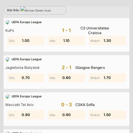
Giải Đấu
Sbobet
UEFA Europa League
CS Universitatea
Không có dữ liệu vui lòng chọn bộ lọc khác
1-1
KuPs
Craiova
1.00
1.70
0.40
1.10
1.30
1.20
UEFA Europa League
2-1
Jagiellonia Bialystok
Glasgow Rangers
0.70
1.60
0.80
0.70
0.10
1.70
UEFA Europa League
0-3
Maccabi Tel Aviv
CSKA Sofia
0.90
1.60
0.90
0.70
1.40
1.50