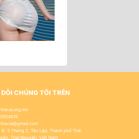
hất hành tinh
 bóng tham gia tranh tài.
 DÕI CHÚNG TÔI TRÊN
Bên cạnh việc theo dõi
ự đoán và
Tỷ Lệ Nhà Cái
enhacai.org.mx
ết liệt giữa các đội bóng
3504016
enhacai@gmail.com
Anh
 Đ. 3 Tháng 2, Tân Lập, Thành phố Thái
yên, Thái Nguyên, Việt Nam