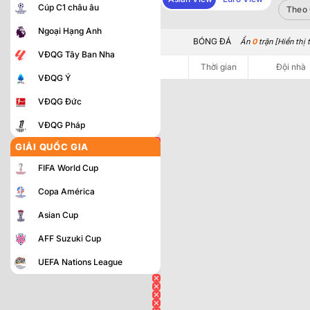
Cúp C1 châu âu
Theo 
BÓNG ĐÁ
Ngoại Hạng Anh
BÓNG ĐÁ
Ẩn
0
trận [Hiển thị 
Thời gian
Ngày
Đ
VĐQG Tây Ban Nha
Thời gian
Đội nhà
VĐQG Ý
VĐQG Đức
VĐQG Pháp
GIẢI QUỐC GIA
FIFA World Cup
Copa América
Asian Cup
AFF Suzuki Cup
UEFA Nations League