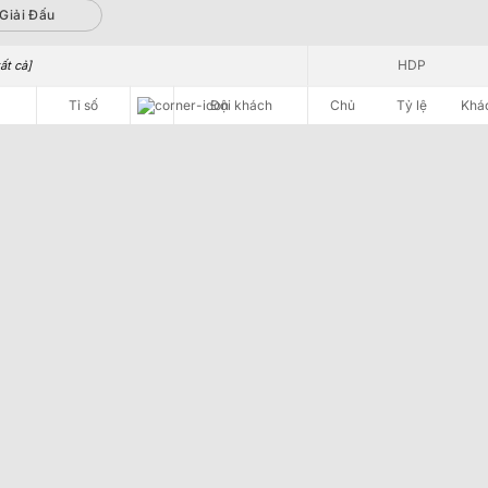
Giải Đấu
HDP
HDP
tất cả]
ội nhà
Tỉ số
Đội khách
Chủ
Tỷ lệ
K
Tỉ số
Đội khách
Chủ
Tỷ lệ
Khá
Không có dữ liệu vui lòng chọn bộ lọc khác