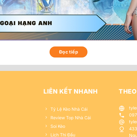
Đọc tiếp
Ngoại Hạng Anh
iải bóng đá Ngoại Hạng Anh hấp dẫn n
 trong hệ thống bóng đá của nước Anh. Mỗi mùa giải sẽ có 20 đội
LIÊN KẾT NHANH
THEO
i đội là giành được chiếc cúp vô địch danh giá vào cuối mùa. 
nhiều người hâm mộ cũng thường xuyên tìm hiểu các phân tích, d
tyl
Tỷ Lệ Kèo Nhà Cái
 thích có cơ hội chiến thắng cao hay không. Sự cạnh tranh quy
097
Review Top Nhà Cái
ếu tố giữ chân khán giả trên toàn cầu.
tyl
Soi Kèo
hành và phát triển bóng đá Ngoại Hạng 
433
Lịch Thi Đấu
Ngu