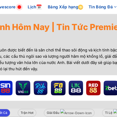
ivescore
Lịch
Bảng Xếp hạng
Tin Bóng Đá
nh Hôm Nay | Tin Tức Premi
uôn được biết đến là sân chơi thể thao sôi động và kịch tính bậc
, các cầu thủ ngôi sao và lượng người hâm mộ khổng lồ, giải đấ
biểu tượng văn hóa lớn của nước Anh. Bài viết dưới đây sẽ giúp b
ó lại thu hút đến vậy.
ất Cả
Trận Hot
Giải Đấu
Tỉ Lệ
ỷ Lệ
Theo Giải Đấu
Sbobet